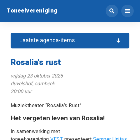
Toneelvereniging
Laatste agenda-items
Rosalia's rust
vrijdag 23 oktober 2026
duvelshof, sambeek
20:00 uur
Muziektheater “Rosalia’s Rust”
Het vergeten leven van Rosalia!
In samenwerking met
toneelvereniging
VEST
presenteert
Semper Unitas