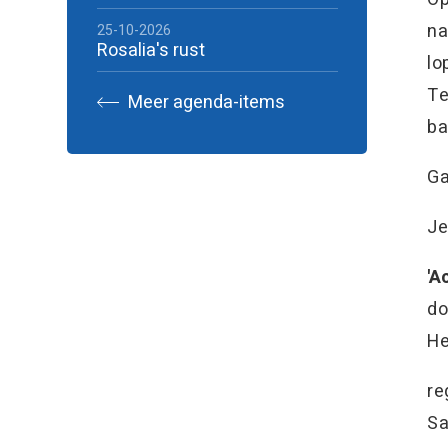
na
25-10-2026
Rosalia's rust
lo
Te
Meer agenda-items
ba
Ga
Je
'A
do
He
re
Sa