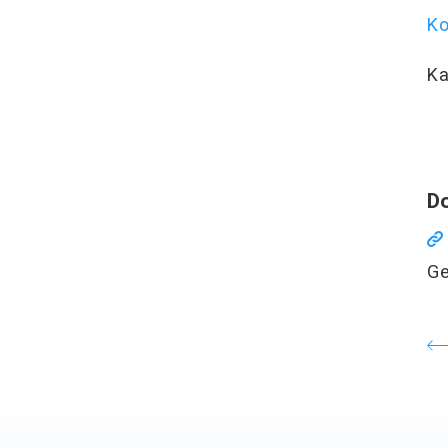
Ko
Ka
Do
Ge