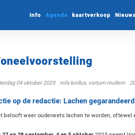
Info
Agenda
kaartverkoop
Nieuw
oneelvoorstelling
terdag 04 oktober 2025
mfa knillus, vortum-mullem
20
ctie op de redactie: Lachen gegarandeerd
t belooft weer ouderwets lachen te worden, oftewel e
p
27 en 28 september
,
4 en 5 oktober
2025 neemt Vor