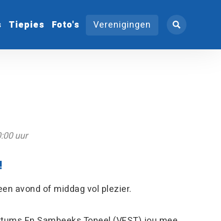
s
Tiepies
Foto's
Verenigingen
:00 uur
!
en avond of middag vol plezier.
tums En Sambeeks Toneel (VEST) jou mee