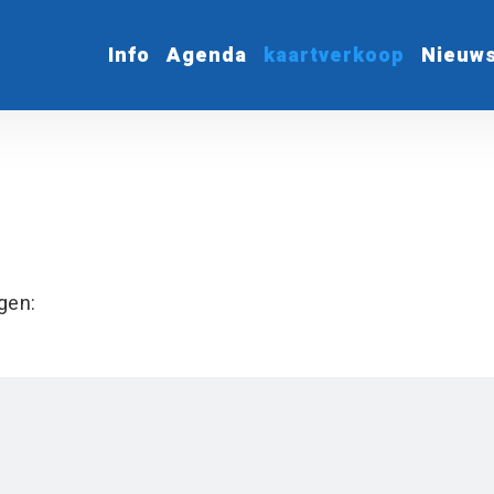
Info
Agenda
kaartverkoop
Nieuw
gen: