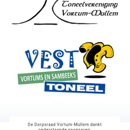
De Dorpsraad Vortum-Mullem dankt
onderstaande sponsoren: